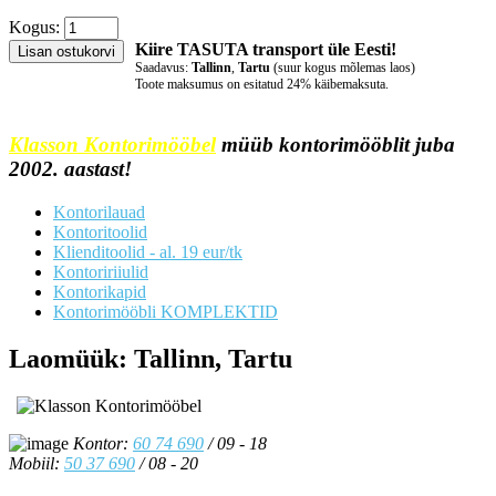
Kogus:
Kiire TASUTA transport üle Eesti!
Saadavus:
Tallinn
,
Tartu
(suur kogus mõlemas laos)
Toote maksumus on esitatud 24% käibemaksuta.
Klasson Kontorimööbel
müüb kontorimööblit juba
2002. aastast!
Kontorilauad
Kontoritoolid
Klienditoolid - al. 19 eur/tk
Kontoririiulid
Kontorikapid
Kontorimööbli KOMPLEKTID
Laomüük: Tallinn, Tartu
Kontor:
60 74 690
/ 09 - 18
Mobiil:
50 37 690
/ 08 - 20