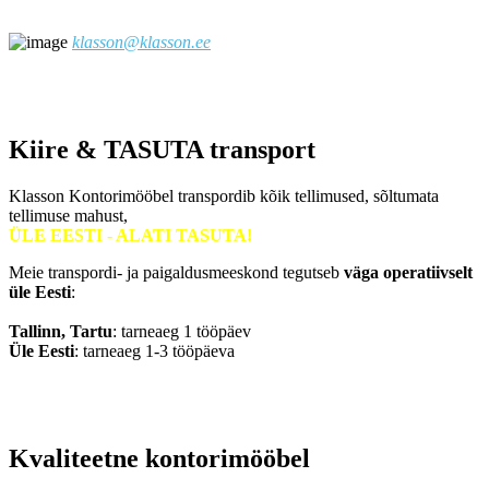
klasson@klasson.ee
Kiire & TASUTA transport
Klasson Kontorimööbel transpordib kõik tellimused, sõltumata
tellimuse mahust,
ÜLE EESTI - ALATI TASUTA!
Meie transpordi- ja paigaldusmeeskond tegutseb
väga operatiivselt
üle Eesti
:
Tallinn, Tartu
: tarneaeg 1 tööpäev
Üle Eesti
: tarneaeg 1-3 tööpäeva
Kvaliteetne kontorimööbel