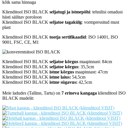
kõik sama hinnaga
Klienditool ISO BLACK
seljatugi ja istmepõhi
: tehnilisi omadusi
hästi säilitav poroloon
Klienditool ISO BLACK
seljatoe tagakülg
: vormpressitud must
plast
Klienditool ISO BLACK
tootja sertifikaadid
: ISO 14001, ISO
9001, FSC, CE, M1
Klienditool ISO BLACK
seljatoe kõrgus
maapinnast: 84cm
Klienditool ISO BLACK
seljatoe kõrgus
: 35,5cm
Klienditool ISO BLACK
istme kõrgus
maapinnast: 47cm
Klienditool ISO BLACK
istme laius:
54,5cm
Klienditool ISO BLACK
istme sügavus:
42,5cm
Meie ladudes (Tallinn, Tartu) on
7 erineva kangaga
klienditool ISO
BLACK mudelit: