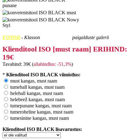
FOTOD
- Klasson
Kontorimööbel
paigalduste galerii
Klienditool ISO [must raam] ERIHIND:
19€
Tavahind: 39€ (
allahindlus: -51,3%
)
*
Klienditool ISO BLACK viimistlus:
must kangas, must raam
tumehall kangas, must raam
helehall kangas, must raam
helebeež kangas, must raam
tumepunane kangas, must raam
tumeroheline kangas, must raam
tumesinine kangas, must raam
Klienditool ISO BLACK lisavarustus: