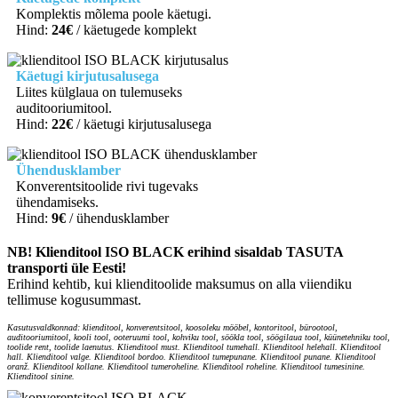
Komplektis mõlema poole käetugi.
Hind:
24€
/ käetugede komplekt
Käetugi kirjutusalusega
Liites külglaua on tulemuseks
auditooriumitool.
Hind:
22€
/ käetugi kirjutusalusega
Ühendusklamber
Konverentsitoolide rivi tugevaks
ühendamiseks.
Hind:
9€
/ ühendusklamber
NB! Klienditool ISO BLACK erihind sisaldab TASUTA
transporti üle Eesti!
Erihind kehtib, kui klienditoolide maksumus on alla viiendiku
tellimuse kogusummast.
Kasutusvaldkonnad: klienditool, konverentsitool, koosoleku mööbel, kontoritool, bürootool,
auditooriumitool, kooli tool, ooteruumi tool, kohviku tool, söökla tool, söögilaua tool, küünetehniku tool,
toolide rent, toolide laenutus. Klienditool must. Klienditool tumehall. Klienditool helehall. Klienditool
hall. Klienditool valge. Klienditool bordoo. Klienditool tumepunane. Klienditool punane. Klienditool
oranž. Klienditool kollane. Klienditool tumeroheline. Klienditool roheline. Klienditool tumesinine.
Klienditool sinine.