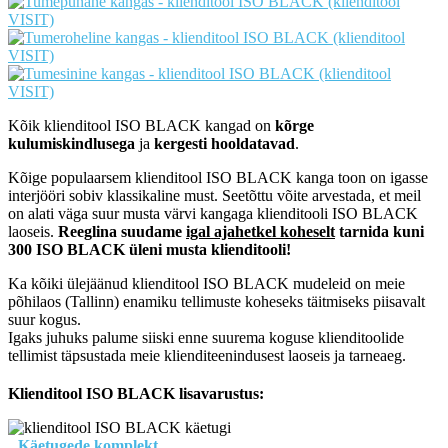
Kõik klienditool ISO BLACK kangad on
kõrge
kulumiskindlusega
ja
kergesti hooldatavad
.
Kõige populaarsem klienditool ISO BLACK kanga toon on igasse
interjööri sobiv klassikaline must. Seetõttu võite arvestada, et meil
on alati väga suur musta värvi kangaga klienditooli ISO BLACK
laoseis.
Reeglina suudame
igal ajahetkel koheselt
tarnida kuni
300 ISO BLACK üleni musta klienditooli!
Ka kõiki ülejäänud klienditool ISO BLACK mudeleid on meie
põhilaos (Tallinn) enamiku tellimuste koheseks täitmiseks piisavalt
suur kogus.
Igaks juhuks palume siiski enne suurema koguse klienditoolide
tellimist täpsustada meie klienditeenindusest laoseis ja tarneaeg.
Klienditool ISO BLACK lisavarustus:
Käetugede komplekt