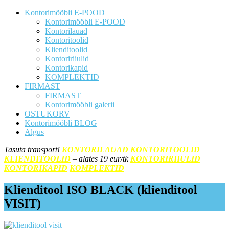
Kontorimööbli E-POOD
Kontorimööbli E-POOD
Kontorilauad
Kontoritoolid
Klienditoolid
Kontoririiulid
Kontorikapid
KOMPLEKTID
FIRMAST
FIRMAST
Kontorimööbli galerii
OSTUKORV
Kontorimööbli BLOG
Algus
Tasuta transport!
KONTORILAUAD
KONTORITOOLID
KLIENDITOOLID
– alates 19 eur/tk
KONTORIRIIULID
KONTORIKAPID
KOMPLEKTID
Klienditool ISO BLACK (klienditool
VISIT)