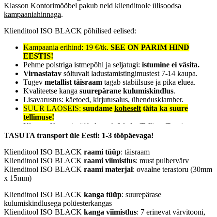
Klasson Kontorimööbel pakub neid klienditoole
ülisoodsa
kampaaniahinnaga
.
Klienditool ISO BLACK põhilised eelised:
Kampaania erihind: 19 €/tk.
SEE ON PARIM HIND
EESTIS!
Pehme polstriga istmepõhi ja seljatugi:
istumine ei väsita.
Virnastatav
sõltuvalt ladustamistingimustest 7-14 kaupa.
Tugev
metallist täisraam
tagab stabiilsuse ja pika eluea.
Kvaliteetse kanga
suurepärane kulumiskindlus
.
Lisavarustus: käetoed, kirjutusalus, ühendusklamber.
SUUR LAOSEIS:
suudame
koheselt
täita ka suure
tellimuse!
Klasson Kontorimööbel omab 2 ladu (Tallinn, Tartu).
TASUTA transport üle Eesti: 1-3 tööpäevaga!
Klienditool ISO BLACK ei vaja montaaži, sest on juba
tehases
kokkupandud
.
Klienditool ISO BLACK
raami tüüp
: täisraam
Klienditool ISO BLACK
raami viimistlus
: must pulbervärv
Klienditool ISO BLACK
raami materjal
: ovaalne terastoru (30mm
x 15mm)
Klienditool ISO BLACK
kanga tüüp
: suurepärase
kulumiskindlusega polüesterkangas
Klienditool ISO BLACK
kanga viimistlus
: 7 erinevat värvitooni,