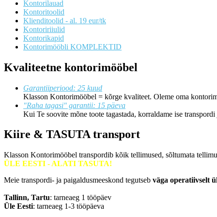
Kontorilauad
Kontoritoolid
Klienditoolid - al. 19 eur/tk
Kontoririiulid
Kontorikapid
Kontorimööbli KOMPLEKTID
Kvaliteetne kontorimööbel
Garantiiperiood: 25 kuud
Klasson Kontorimööbel = kõrge kvaliteet. Oleme oma kontorimö
"Raha tagasi" garantii: 15 päeva
Kui Te soovite mõne toote tagastada, korraldame ise transpord
Kiire & TASUTA transport
Klasson Kontorimööbel transpordib kõik tellimused, sõltumata tellim
ÜLE EESTI - ALATI TASUTA!
Meie transpordi- ja paigaldusmeeskond tegutseb
väga operatiivselt ü
Tallinn, Tartu
: tarneaeg 1 tööpäev
Üle Eesti
: tarneaeg 1-3 tööpäeva