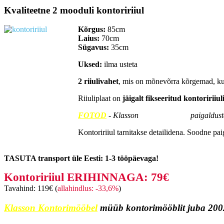
Kvaliteetne 2 mooduli kontoririiul
Kõrgus:
85cm
Laius:
70cm
Sügavus:
35cm
Uksed:
ilma usteta
2 riiulivahet
, mis on mõnevõrra kõrgemad, k
Riiuliplaat on
jäigalt fikseeritud kontoririiul
FOTOD
- Klasson
Kontorimööbel
paigalduste
Kontoririiul tarnitakse detailidena. Soodne pa
TASUTA transport üle Eesti: 1-3 tööpäevaga!
Kontoririiul ERIHINNAGA: 79€
Tavahind: 119€ (
allahindlus: -33,6%
)
Klasson Kontorimööbel
müüb kontorimööblit juba 2002