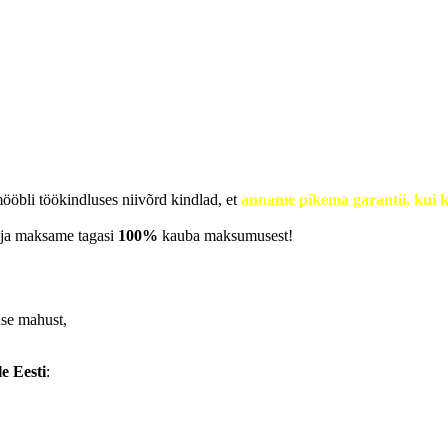
öbli töökindluses niivõrd kindlad, et
anname pikema garantii, kui 
i ja maksame tagasi
100%
kauba maksumusest!
use mahust,
le Eesti
: