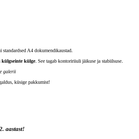
ui standardsed A4 dokumendikaustad.
i külgseinte külge
. See tagab kontoririiuli jäikuse ja stabiilsuse.
 galerii
igaldus, küsige pakkumist!
. aastast!