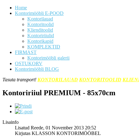
Home
Kontorimööbli E-POOD
Kontorilauad
Kontoritoolid
Klienditoolid
Kontoririiulid
Kontorikapid
KOMPLEKTID
FIRMAST
Kontorimööbli galerii
OSTUKORV
Kontorimööbli BLOG
Tasuta transport!
KONTORILAUAD
KONTORITOOLID
KLIEN
Kontoririiul PREMIUM - 85x70cm
Lisainfo
Lisatud Reede, 01 November 2013 20:52
Kirjutas KLASSON KONTORIMÖÖBEL