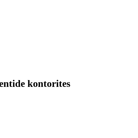
tide kontorites