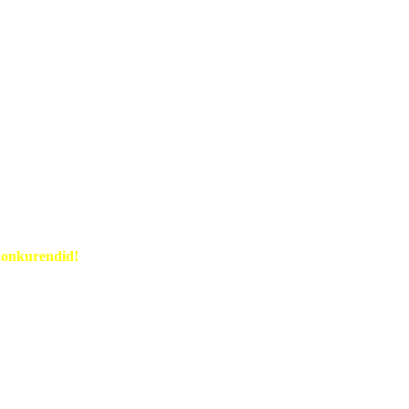
konkurendid!