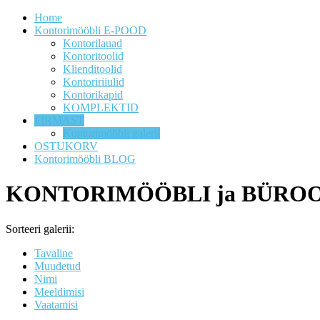
Home
Kontorimööbli E-POOD
Kontorilauad
Kontoritoolid
Klienditoolid
Kontoririiulid
Kontorikapid
KOMPLEKTID
FIRMAST
Kontorimööbli galerii
OSTUKORV
Kontorimööbli BLOG
KONTORIMÖÖBLI ja BÜROOMÖÖBL
Sorteeri galerii:
Tavaline
Muudetud
Nimi
Meeldimisi
Vaatamisi